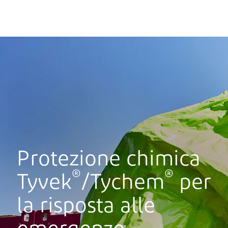
Protezione chimica
®
®
Tyvek
/Tychem
per
la risposta alle