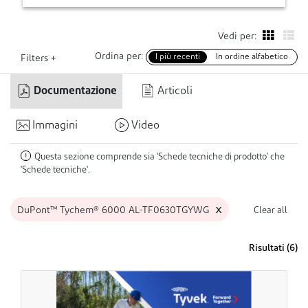
Vedi per:
Ordina per:
I più recenti
In ordine alfabetico
Filters +
Documentazione
Articoli
Immagini
Video
Questa sezione comprende sia 'Schede tecniche di prodotto' che
!
'Schede tecniche'.
x
DuPont™ Tychem® 6000 AL-TF0630TGYWG
Clear all
Risultati (
6
)