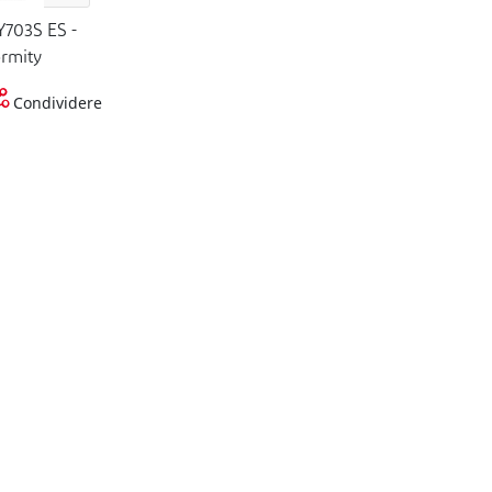
703S ES -
ormity
Condividere