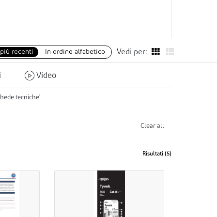
 più recenti
In ordine alfabetico
Vedi per:
i
Video
hede tecniche'.
Clear all
Risultati (
5
)