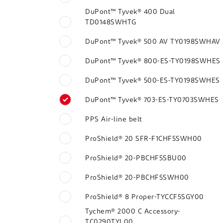
DuPont™ Tyvek® 400 Dual
TD0148SWHTG
DuPont™ Tyvek® 500 AV TY0198SWHAV
DuPont™ Tyvek® 800-ES-TY0198SWHES
DuPont™ Tyvek® 500-ES-TY0198SWHES
DuPont™ Tyvek® 703-ES-TY0703SWHES
PPS Air-line belt
ProShield® 20 SFR-F1CHF5SWH00
ProShield® 20-PBCHF5SBU00
ProShield® 20-PBCHF5SWH00
ProShield® 8 Proper-TYCCF5SGY00
Tychem® 2000 C Accessory-
TC0290TYL00