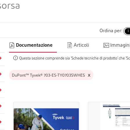
Ordina per:
I
Documentazione
Articoli
Immagin
Questa sezione comprende sia 'Schede tecniche di prodotto' che 'Sc
!
x
DuPont™ Tyvek® 703-ES-TY0703SWHES