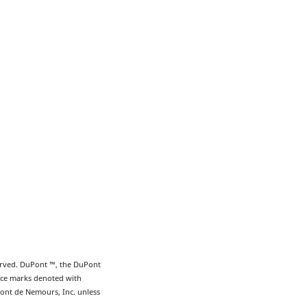
erved. DuPont ™, the DuPont
ice marks denoted with
Pont de Nemours, Inc. unless