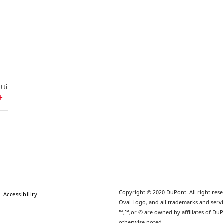
tti
Copyright © 2020 DuPont. All right res
Accessibility
Oval Logo, and all trademarks and serv
™,℠,or © are owned by affiliates of Du
otherwise noted.