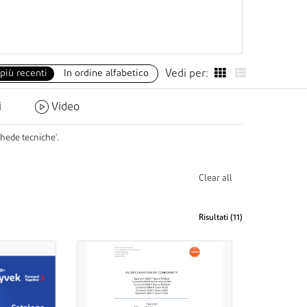
 più recenti
In ordine alfabetico
Vedi per:
i
Video
hede tecniche'.
Clear all
Risultati (
11
)