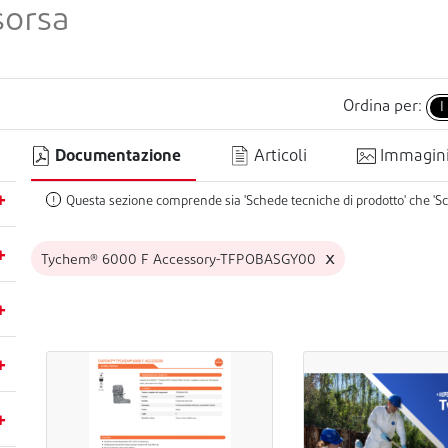
Ordina per:
I
Documentazione
Articoli
Immagin
Questa sezione comprende sia 'Schede tecniche di prodotto' che 'Sc
!
x
Tychem® 6000 F Accessory-TFPOBASGY00