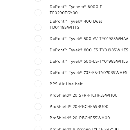
DuPont™ Tychem® 6000 F-
TF0290TGY00
DuPont™ Tyvek® 400 Dual
TD0148SWHTG
DuPont™ Tyvek® 500 AV TY0198SWHAV
DuPont™ Tyvek® 800-ES-TY0198SWHES
DuPont™ Tyvek® 500-ES-TY0198SWHES
DuPont™ Tyvek® 703-ES-TY0703SWHES
PPS Air-line belt
ProShield® 20 SFR-F1CHF5SWH00
ProShield® 20-PBCHF5SBU00
ProShield® 20-PBCHF5SWH00
ProShield® 8 Proper-TYCCF5SGY00