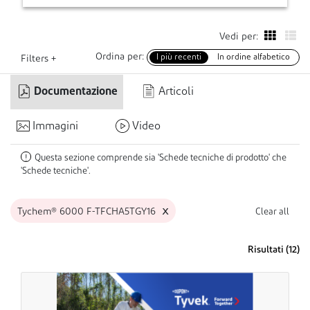
Vedi per:
Ordina per:
I più recenti
In ordine alfabetico
Filters +
Documentazione
Articoli
Immagini
Video
Questa sezione comprende sia 'Schede tecniche di prodotto' che
!
'Schede tecniche'.
x
Tychem® 6000 F-TFCHA5TGY16
Clear all
Risultati (
12
)