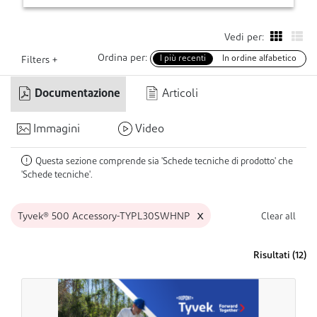
Vedi per:
Ordina per:
I più recenti
In ordine alfabetico
Filters +
Documentazione
Articoli
Immagini
Video
Questa sezione comprende sia 'Schede tecniche di prodotto' che
!
'Schede tecniche'.
x
Tyvek® 500 Accessory-TYPL30SWHNP
Clear all
Risultati (
12
)