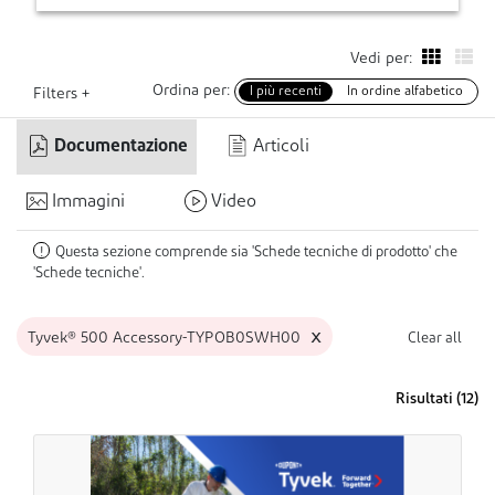
Vedi per:
Ordina per:
I più recenti
In ordine alfabetico
Filters +
Documentazione
Articoli
Immagini
Video
Questa sezione comprende sia 'Schede tecniche di prodotto' che
!
'Schede tecniche'.
x
Tyvek® 500 Accessory-TYPOB0SWH00
Clear all
Risultati (
12
)