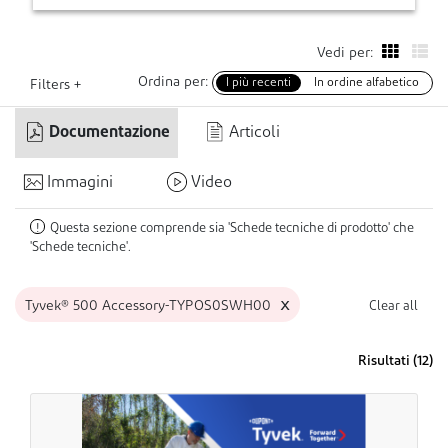
Vedi per:
Ordina per:
I più recenti
In ordine alfabetico
Filters +
Documentazione
Articoli
Immagini
Video
Questa sezione comprende sia 'Schede tecniche di prodotto' che
!
'Schede tecniche'.
x
Tyvek® 500 Accessory-TYPOS0SWH00
Clear all
Risultati (
12
)