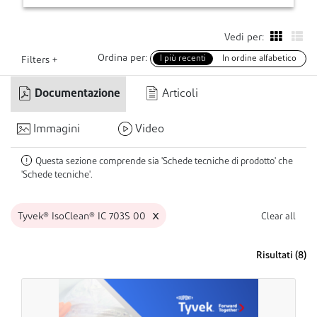
Vedi per:
Ordina per:
I più recenti
In ordine alfabetico
Filters +
Documentazione
Articoli
Immagini
Video
Questa sezione comprende sia 'Schede tecniche di prodotto' che
!
'Schede tecniche'.
x
Tyvek® IsoClean® IC 703S 00
Clear all
Risultati (
8
)