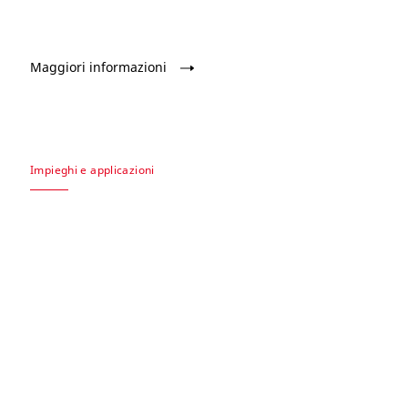
Maggiori informazioni
Impieghi e applicazioni
®
Oggetti artistici in Tyvek
Creatori di stampe e di opere astratti, scultori, stilisti e
designer di gioielli: creativi di tutto il mondo stanno
®
scoprendo che utilizzare il Tyvek
per gli oggetti artistici
può aiutarli a realizzare le loro visioni creative.