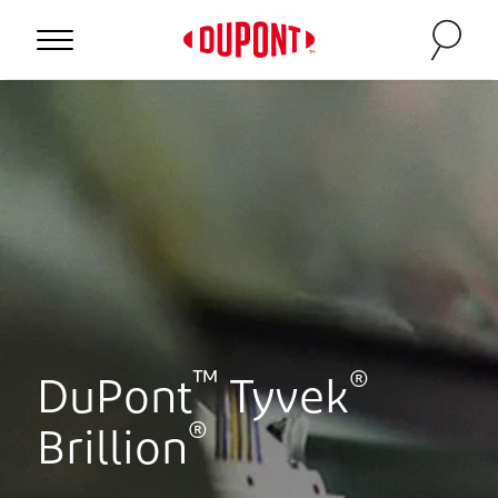
™
®
DuPont
Tyvek
®
Brillion