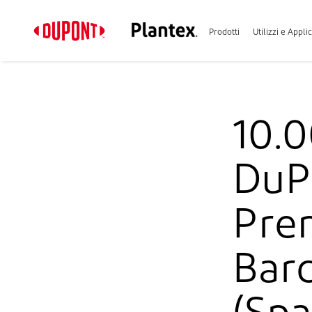
Prodotti
Utilizzi e Appli
10.0
DuP
Pre
Barc