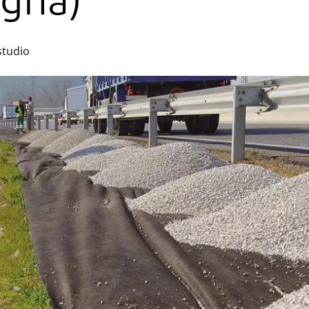
agna)
studio