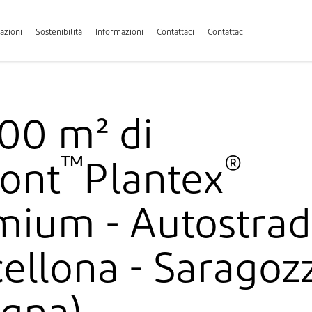
cazioni
Sostenibilità
Informazioni
Contattaci
Contattaci
00 m² di
™
®
ont
Plantex
mium - Autostrad
ellona - Saragoz