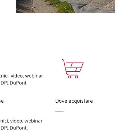
se
Dove acquistare
cnici, video, webinar
ui DPI DuPont.