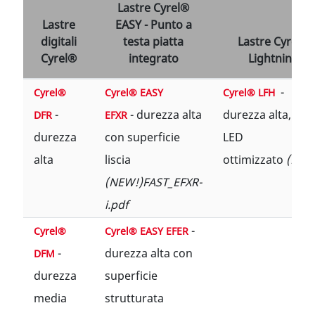
Lastre Cyrel®
Lastre
EASY - Punto a
digitali
testa piatta
Lastre Cyrel®
Cyrel®
integrato
Lightning
​ -
Cyrel®
Cyrel® EASY
Cyrel® LFH
-
- durezza alta
durezza alta, UV
DFR
EFXR
durezza
con superficie
LED
alta
liscia
ottimizzato
(NEW
(NEW!)FAST_EFXR-
i.pdf
-
Cyrel®
Cyrel® EASY EFER
-
durezza alta con
DFM
durezza
superficie
media
strutturata