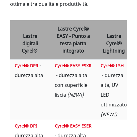
ottimale tra qualità e produttività.
Lastre Cyrel®
Lastre
EASY - Punto a
Lastre
digitali
testa piatta
Cyrel®
Cyrel®
integrato
Lightning
-
Cyrel® DPR
Cyrel® EASY ESXR
Cyrel® LSH
durezza alta
- durezza alta
- durezza
con superficie
alta, UV
liscia
(NEW!)
LED
ottimizzato
(NEW!)
-
Cyrel® DPI
Cyrel® EASY ESER
durezza alta
- durezza alta