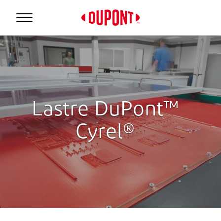
Lastre DuPont™
Cyrel®