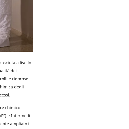
osciuta a livello
alità dei
olli e rigorose
chimica degli
cessi.
ore chimico
API) e Intermedi
ente ampliato il