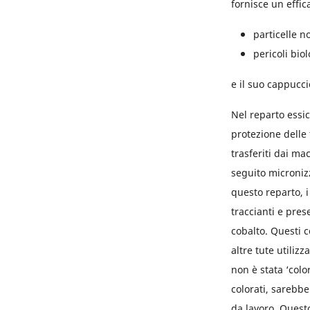
fornisce un effic
particelle n
pericoli biol
e il suo cappucc
Nel reparto essi
protezione delle
trasferiti dai ma
seguito microniz
questo reparto, i
traccianti e pres
cobalto. Questi 
altre tute utiliz
non è stata ‘color
colorati, sarebbe
da lavoro. Quest