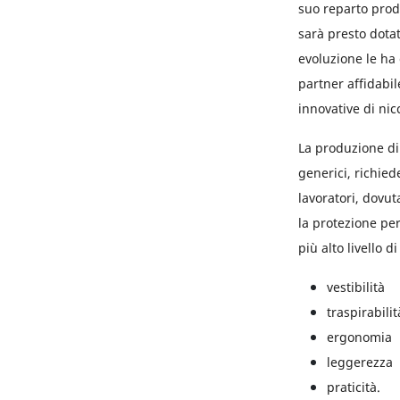
suo reparto produ
sarà presto dotat
evoluzione le ha 
partner affidabil
innovative di nic
La produzione di 
generici, richied
lavoratori, dovut
la protezione per
più alto livello 
vestibilità
traspirabilit
ergonomia
leggerezza
praticità.