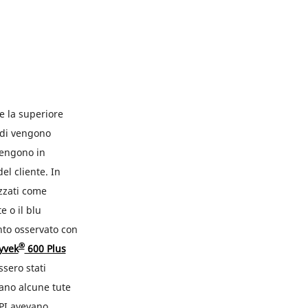
e la superiore
idi vengono
 vengono in
l cliente. In
izzati come
e o il blu
nto osservato con
®
yvek
600 Plus
ssero stati
vano alcune tute
DPI avevano