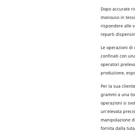
Dopo accurate ric
monouso in tess
rispondere alle v
reparti dispensin
Le operazioni di 
confinati con un
operatori preleva
produzione, espon
Per la sua client
grammi a una tonn
operazioni si svo
un’elevata precis
manipolazione di
fornita dalla tut