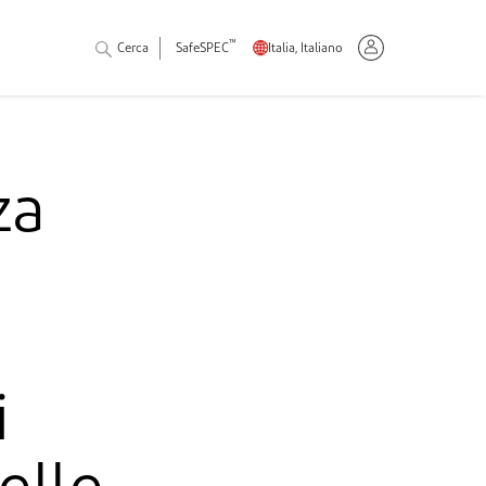
™
Cerca
SafeSPEC
Italia, Italiano
za
i