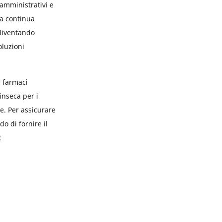
 amministrativi e
ua continua
 diventando
oluzioni
i farmaci
inseca per i
e. Per assicurare
o di fornire il
: