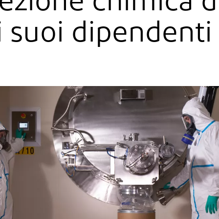
ezione chimica d
i suoi dipendenti