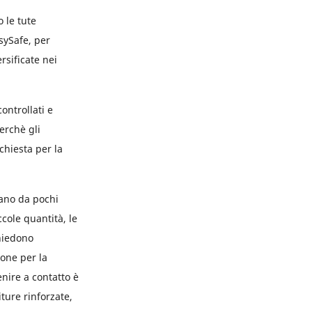
 le tute
ySafe, per
rsificate nei
ontrollati e
erchè gli
chiesta per la
iano da pochi
cole quantità, le
chiedono
ione per la
nire a contatto è
ture rinforzate,