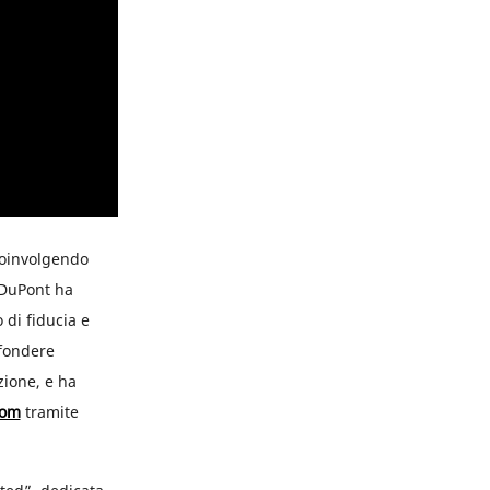
coinvolgendo
. DuPont ha
 di fiducia e
ffondere
zione, e ha
rom
tramite