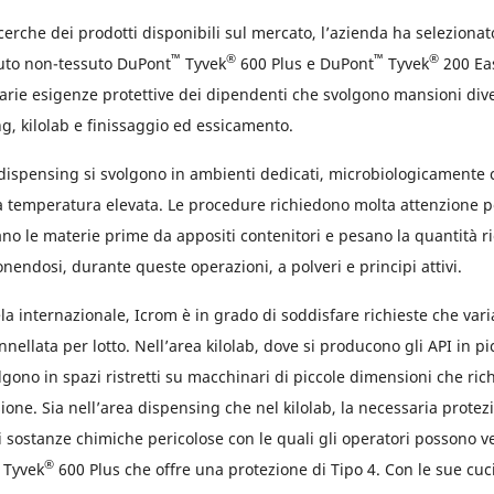
erche dei prodotti disponibili sul mercato, l’azienda ha selezionato
™
®
™
®
uto non-tessuto DuPont
Tyvek
600 Plus e DuPont
Tyvek
200 Eas
arie esigenze protettive dei dipendenti che svolgono mansioni dive
g, kilolab e finissaggio ed essicamento.
dispensing si svolgono in ambienti dedicati, microbiologicamente c
a temperatura elevata. Le procedure richiedono molta attenzione p
no le materie prime da appositi contenitori e pesano la quantità ri
endosi, durante queste operazioni, a polveri e principi attivi.
ela internazionale, Icrom è in grado di soddisfare richieste che var
ellata per lotto. Nell’area kilolab, dove si producono gli API in pic
lgono in spazi ristretti su macchinari di piccole dimensioni che ri
ione. Sia nell’area dispensing che nel kilolab, la necessaria protez
 sostanze chimiche pericolose con le quali gli operatori possono ve
®
a Tyvek
600 Plus che offre una protezione di Tipo 4. Con le sue cuci