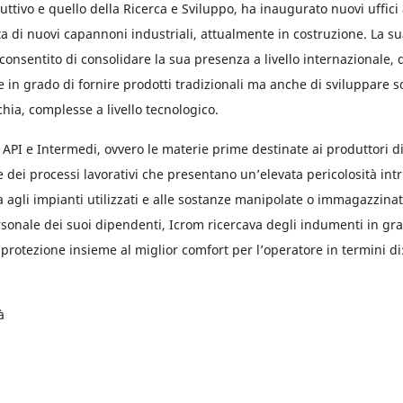
ttivo e quello della Ricerca e Sviluppo, ha inaugurato nuovi uffici
a di nuovi capannoni industriali, attualmente in costruzione. La s
consentito di consolidare la sua presenza a livello internazionale,
e in grado di fornire prodotti tradizionali ma anche di sviluppare s
chia, complesse a livello tecnologico.
API e Intermedi, ovvero le materie prime destinate ai produttori d
e dei processi lavorativi che presentano un’elevata pericolosità intr
a agli impianti utilizzati e alle sostanze manipolate o immagazzinat
sonale dei suoi dipendenti, Icrom ricercava degli indumenti in grad
di protezione insieme al miglior comfort per l’operatore in termini di
à