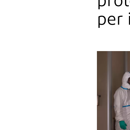
prot
per 