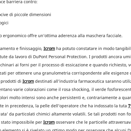
ace barriera contro:
ocive di piccole dimensioni
ogici
io ergonomico offre un’ottima aderenza alla maschera facciale.
camento e finissaggio,
Icrom
ha potuto constatare in modo tangibil
 tute da lavoro di DuPont Personal Protection. I prodotti ancora um
cchinari ai forni per il processo di essicazione e quando richiesto,
zati per ottenere una granulometria corrispondente alle esigenze de
 prodotti di
Icrom
destinati all’industria farmaceutica saranno util
entano varie colorazioni come il rosa shocking, il verde fosforescent
colori molto intensi sono anche persistenti e, contrariamente a qua
zate in precedenza, la pelle dell’operatore che ha indossato la tuta
T
ata’ da particolati chimici altamente volatili. Se tali prodotti non fo
 stato impossibile per
Icrom
osservare che le particelle attraversa
o elemento si è rivelato un ottimo modo per osservare che alcuni 