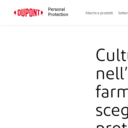
Personal
Marchi e prodotti
Settor
Protection
Cult
nell
farm
scegl