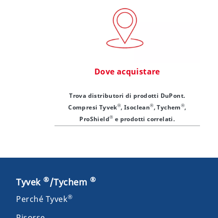
Dove acquistare
Trova distributori di prodotti DuPont.
®
®
®
Compresi Tyvek
, Isoclean
, Tychem
,
®
ProShield
e prodotti correlati.
®
®
Tyvek
/Tychem
®
Perché Tyvek
Risorse