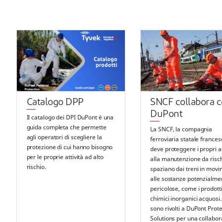
Catalogo DPP
SNCF collabora 
DuPont
Il catalogo dei DPI DuPont è una
guida completa che permette
La SNCF, la compagnia
agli operatori di scegliere la
ferroviaria statale frances
protezione di cui hanno bisogno
deve proteggere i propri a
per le proprie attività ad alto
alla manutenzione da risc
rischio.
spaziano dai treni in mov
alle sostanze potenzialme
pericolose, come i prodott
chimici inorganici acquosi.
sono rivolti a DuPont Prot
Solutions per una collabo