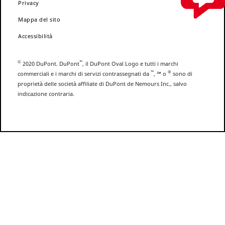
Privacy
Mappa del sito
Accessibilità
©
™
2020 DuPont. DuPont
, il DuPont Oval Logo e tutti i marchi
™
®
commerciali e i marchi di servizi contrassegnati da
, ℠ o
sono di
proprietà delle società affiliate di DuPont de Nemours Inc., salvo
indicazione contraria.