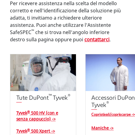
Per ricevere assistenza nella scelta del modello
corretto e nell'identificazione della soluzione più
adatta, ti invitiamo a richiedere ulteriore
assistenza. Puoi anche utilizzare l'Assistente
™
SafeSPEC
che si trova nell'angolo inferiore
destro sulla pagina oppure puoi
contattarci
.
™
®
Tute DuPont
Tyvek
Accessori DuPon
®
Tyvek
®
Tyvek
500 HV (con e
Copristivali/copriscarpe ->
senza cappuccio) ->
Maniche ->
®
Tyvek
500 Xpert ->