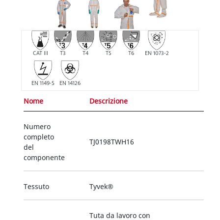
CAT III
T3
T4
T5
T6
EN 1073-2
EN 1149-5
EN 14126
Nome
Descrizione
Numero
completo
TJ0198TWH16
del
componente
Tessuto
Tyvek®
Tuta da lavoro con