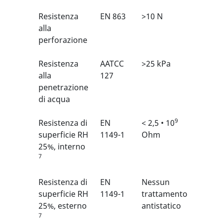
Resistenza
EN 863
>10 N
2/6
1
alla
perforazione
Resistenza
AATCC
>25 kPa
N/A
alla
127
penetrazione
di acqua
9
Resistenza di
EN
< 2,5 • 10
N/A
superficie RH
1149-1
Ohm
25%, interno
7
Resistenza di
EN
Nessun
N/A
superficie RH
1149-1
trattamento
25%, esterno
antistatico
7