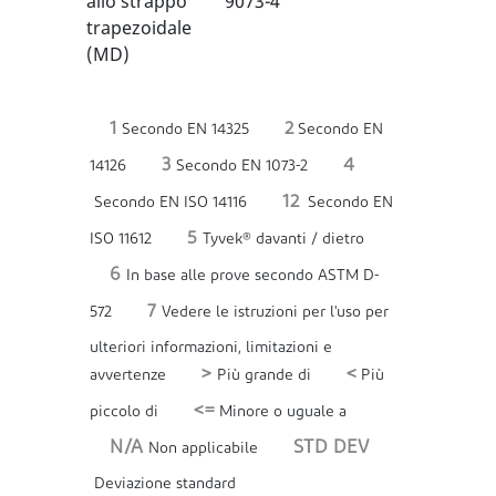
allo strappo
9073-4
trapezoidale
(MD)
1
2
Secondo EN 14325
Secondo EN
3
4
14126
Secondo EN 1073-2
12
Secondo EN ISO 14116
Secondo EN
5
ISO 11612
Tyvek® davanti / dietro
6
In base alle prove secondo ASTM D-
7
572
Vedere le istruzioni per l'uso per
ulteriori informazioni, limitazioni e
>
<
avvertenze
Più grande di
Più
<=
piccolo di
Minore o uguale a
N/A
STD DEV
Non applicabile
Deviazione standard