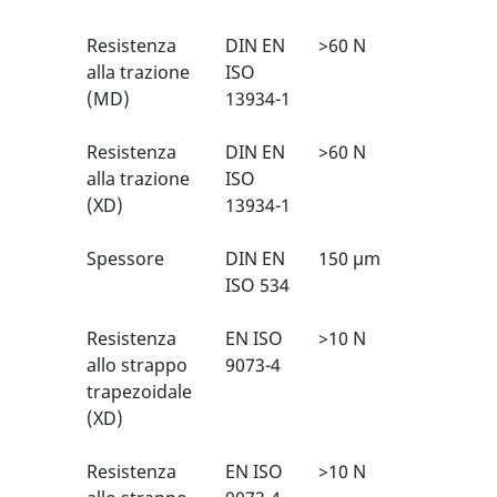
Resistenza
DIN EN
>60 N
2/6
1
alla trazione
ISO
(MD)
13934-1
Resistenza
DIN EN
>60 N
2/6
1
alla trazione
ISO
(XD)
13934-1
Spessore
DIN EN
150 µm
N/A
ISO 534
Resistenza
EN ISO
>10 N
1/6
1
allo strappo
9073-4
trapezoidale
(XD)
Resistenza
EN ISO
>10 N
1/6
1