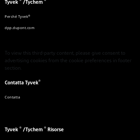
®
®
Tyvek
/Tychem
®
Perché Tyvek
dpp.dupont.com
To view this third-party content, please give consent to
advertising cookies from the cookie preferences in footer
section.
®
Contatta Tyvek
Contatta
®
®
Tyvek
/Tychem
Risorse