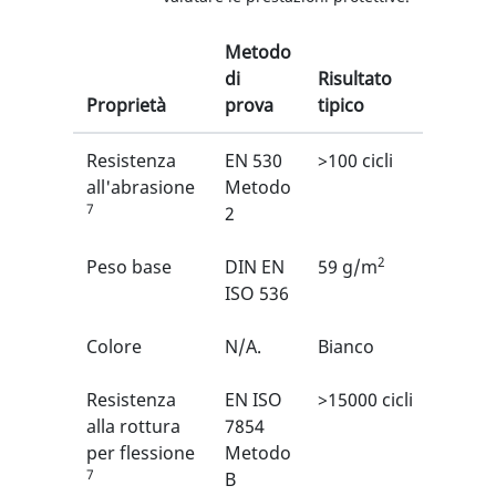
Metodo
di
Risultato
Proprietà
prova
tipico
EN
Resistenza
EN 530
>100 cicli
2/6
1
all'abrasione
Metodo
7
2
2
Peso base
DIN EN
59 g/m
N/A
ISO 536
Colore
N/A.
Bianco
N/A
Resistenza
EN ISO
>15000 cicli
4/6
1
alla rottura
7854
per flessione
Metodo
7
B