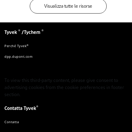
Visualizza tutte le risorse
®
®
Tyvek
/Tychem
®
Perché Tyvek
dpp.dupont.com
To view this third-party content, please give consent to
advertising cookies from the cookie preferences in footer
section.
®
Contatta Tyvek
Contatta