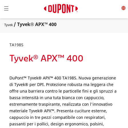
Toggle navigation
☰
/ Tyvek® APX™ 400
Tyvek
TA198S
Tyvek® APX™ 400
DuPont™ Tyvek® APX™ 400 TA198S. Nuova generazione
di Tyvek® per DPI. Protezione robusta ma leggera che
offre una barriera contro le particelle fini e gli spruzzi a
bassa intensità in una tuta bianca con cappuccio,
estremamente traspirante, realizzata con l'innovativo
materiale Tyvek® APX™. Presenta cuciture esterne,
cappuccio in tre pezzi compatibile con respiratori,
passanti per i pollici, design ergonomico, polsini,