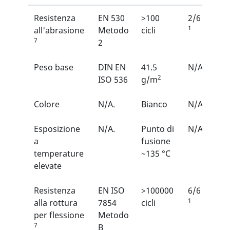
Resistenza
EN 530
>100
2/6
1
all'abrasione
Metodo
cicli
7
2
Peso base
DIN EN
41.5
N/A
2
ISO 536
g/m
Colore
N/A.
Bianco
N/A
Esposizione
N/A.
Punto di
N/A
a
fusione
temperature
~135 °C
elevate
Resistenza
EN ISO
>100000
6/6
1
alla rottura
7854
cicli
per flessione
Metodo
7
B