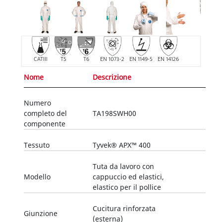
CATIII
T5
T6
EN 1073-2
EN 1149-5
EN 14126
Nome
Descrizione
Numero
completo del
TA198SWH00
componente
Tessuto
Tyvek® APX™ 400
Tuta da lavoro con
Modello
cappuccio ed elastici,
elastico per il pollice
Cucitura rinforzata
Giunzione
(esterna)