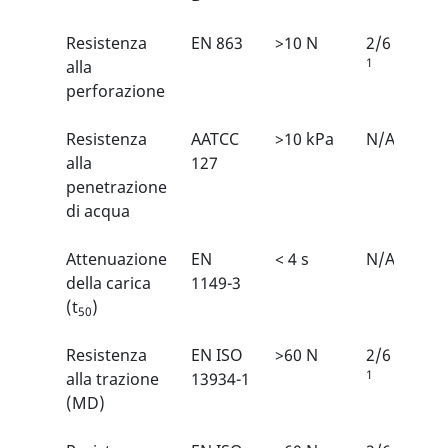
Resistenza
EN 863
>10 N
2/6
1
alla
perforazione
Resistenza
AATCC
>10 kPa
N/A
alla
127
penetrazione
di acqua
Attenuazione
EN
< 4 s
N/A
della carica
1149-3
(t
)
50
Resistenza
EN ISO
>60 N
2/6
1
alla trazione
13934-1
(MD)