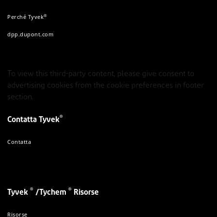
®
Perché Tyvek
dpp.dupont.com
To view this third-party content, please give consent to
advertising cookies from the cookie preferences in footer
section.
®
Contatta Tyvek
Contatta
®
®
Tyvek
/Tychem
Risorse
Risorse