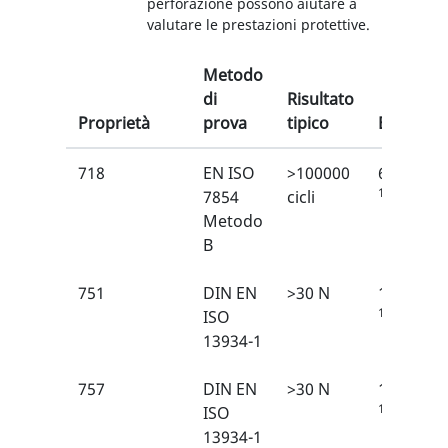
perforazione possono aiutare a
valutare le prestazioni protettive.
Metodo
di
Risultato
Proprietà
prova
tipico
EN
718
EN ISO
>100000
6/6
1
7854
cicli
Metodo
B
751
DIN EN
>30 N
1/6
1
ISO
13934-1
757
DIN EN
>30 N
1/6
1
ISO
13934-1