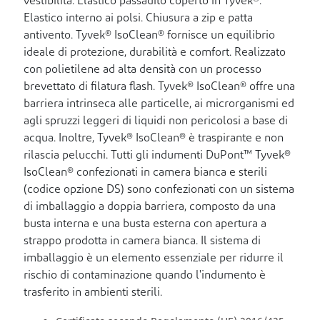
vestibilità. Elastico passadito coperto in Tyvek®.
Elastico interno ai polsi. Chiusura a zip e patta
antivento. Tyvek® IsoClean® fornisce un equilibrio
ideale di protezione, durabilità e comfort. Realizzato
con polietilene ad alta densità con un processo
brevettato di filatura flash. Tyvek® IsoClean® offre una
barriera intrinseca alle particelle, ai microrganismi ed
agli spruzzi leggeri di liquidi non pericolosi a base di
acqua. Inoltre, Tyvek® IsoClean® è traspirante e non
rilascia pelucchi. Tutti gli indumenti DuPont™ Tyvek®
IsoClean® confezionati in camera bianca e sterili
(codice opzione DS) sono confezionati con un sistema
di imballaggio a doppia barriera, composto da una
busta interna e una busta esterna con apertura a
strappo prodotta in camera bianca. Il sistema di
imballaggio è un elemento essenziale per ridurre il
rischio di contaminazione quando l'indumento è
trasferito in ambienti sterili.