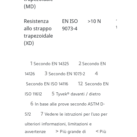
(MD)
Resistenza
EN ISO
>10 N
1/6
1
allo strappo
9073-4
trapezoidale
(XD)
1
2
Secondo EN 14325
Secondo EN
3
4
14126
Secondo EN 1073-2
12
Secondo EN ISO 14116
Secondo EN
5
ISO 11612
Tyvek® davanti / dietro
6
In base alle prove secondo ASTM D-
7
572
Vedere le istruzioni per l'uso per
ulteriori informazioni, limitazioni e
>
<
avvertenze
Più grande di
Più