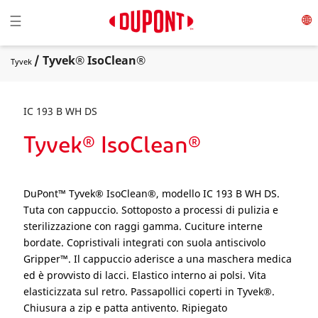
Toggle navigation
☰
/ Tyvek® IsoClean®
Tyvek
IC 193 B WH DS
Tyvek® IsoClean®
DuPont™ Tyvek® IsoClean®, modello IC 193 B WH DS.
Tuta con cappuccio. Sottoposto a processi di pulizia e
sterilizzazione con raggi gamma. Cuciture interne
bordate. Copristivali integrati con suola antiscivolo
Gripper™. Il cappuccio aderisce a una maschera medica
ed è provvisto di lacci. Elastico interno ai polsi. Vita
elasticizzata sul retro. Passapollici coperti in Tyvek®.
Chiusura a zip e patta antivento. Ripiegato