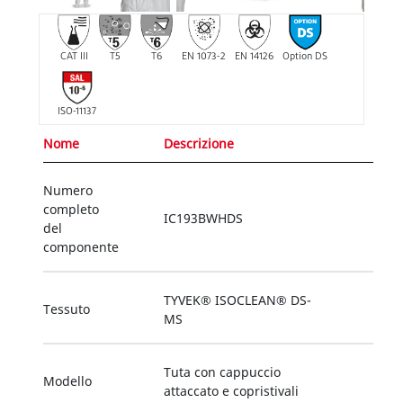
CAT III
T5
T6
EN 1073-2
EN 14126
Option DS
ISO-11137
Nome
Descrizione
Numero
completo
IC193BWHDS
del
componente
TYVEK® ISOCLEAN® DS-
Tessuto
MS
Tuta con cappuccio
Modello
attaccato e copristivali