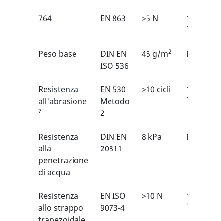
764
EN 863
>5 N
1/6
1
2
Peso base
DIN EN
45 g/m
N/A
ISO 536
Resistenza
EN 530
>10 cicli
1/6
1
all'abrasione
Metodo
7
2
Resistenza
DIN EN
8 kPa
N/A
alla
20811
penetrazione
di acqua
Resistenza
EN ISO
>10 N
1/6
1
allo strappo
9073-4
trapezoidale