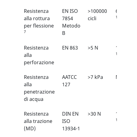
Resistenza
EN ISO
>100000
6/6
1
alla rottura
7854
cicli
per flessione
Metodo
7
B
Resistenza
EN 863
>5 N
1/6
1
alla
perforazione
Resistenza
AATCC
>7 kPa
N/A
alla
127
penetrazione
di acqua
Resistenza
DIN EN
>30 N
1/6
1
alla trazione
ISO
(MD)
13934-1