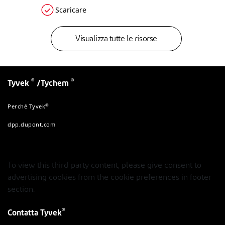
Scaricare
Visualizza tutte le risorse
®
®
Tyvek
/Tychem
®
Perché Tyvek
dpp.dupont.com
To view this third-party content, please give consent to
advertising cookies from the cookie preferences in footer
section.
®
Contatta Tyvek