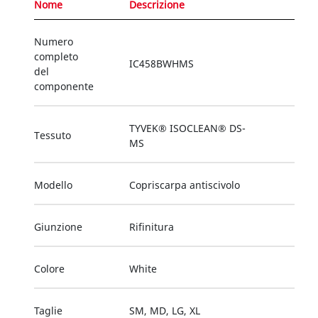
Nome
Descrizione
Numero
completo
IC458BWHMS
del
componente
TYVEK® ISOCLEAN® DS-
Tessuto
MS
Modello
Copriscarpa antiscivolo
Giunzione
Rifinitura
Colore
White
Taglie
SM, MD, LG, XL