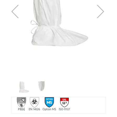
PB[6]
EN 14126
Option MS
ISO-11137