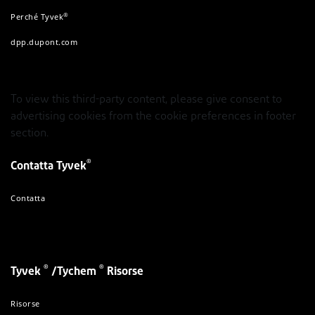
®
Perché Tyvek
dpp.dupont.com
To view this third-party content, please give consent to
advertising cookies from the cookie preferences in footer
section.
®
Contatta Tyvek
Contatta
®
®
Tyvek
/Tychem
Risorse
Risorse