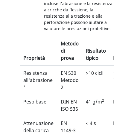
incluse l'abrasione e la resistenza
a cricche da flessione, la
resistenza alla trazione e alla
perforazione possono aiutare a
valutare le prestazioni protettive.
Metodo
di
Risultato
Proprietà
prova
tipico
EN
Resistenza
EN 530
>10 cicli
1/6
1
all'abrasione
Metodo
7
2
2
Peso base
DIN EN
41 g/m
N/A
ISO 536
Attenuazione
EN
< 4 s
N/A
della carica
1149-3