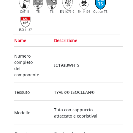
CAT III
T5
T6
EN 1073-2
EN 14126
Option TS
ISO-11137
Nome
Descrizione
Numero
completo
IC193BWHTS
del
componente
Tessuto
TYVEK® ISOCLEAN®
Tuta con cappuccio
Modello
attaccato e copristivali