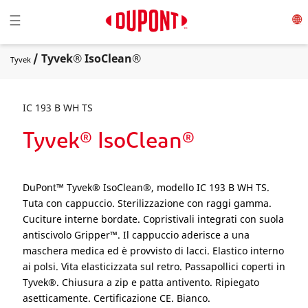
Toggle navigation
☰
/ Tyvek® IsoClean®
Tyvek
IC 193 B WH TS
Tyvek® IsoClean®
DuPont™ Tyvek® IsoClean®, modello IC 193 B WH TS.
Tuta con cappuccio. Sterilizzazione con raggi gamma.
Cuciture interne bordate. Copristivali integrati con suola
antiscivolo Gripper™. Il cappuccio aderisce a una
maschera medica ed è provvisto di lacci. Elastico interno
ai polsi. Vita elasticizzata sul retro. Passapollici coperti in
Tyvek®. Chiusura a zip e patta antivento. Ripiegato
asetticamente. Certificazione CE. Bianco.