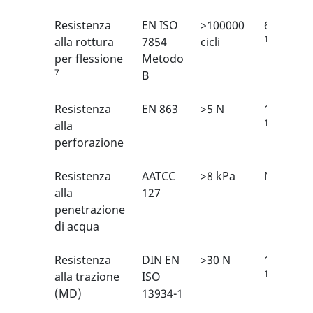
Resistenza
EN ISO
>100000
6/6
1
alla rottura
7854
cicli
per flessione
Metodo
7
B
Resistenza
EN 863
>5 N
1/6
1
alla
perforazione
Resistenza
AATCC
>8 kPa
N/A
alla
127
penetrazione
di acqua
Resistenza
DIN EN
>30 N
1/6
1
alla trazione
ISO
(MD)
13934-1