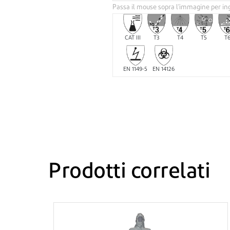
Passa il mouse sopra l'immagine per in
CAT III
T3
T4
T5
T
EN 1149-5
EN 14126
Prodotti correlati