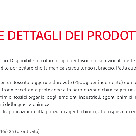
E DETTAGLI DEI PRODOT
Disponibile in colore grigio per bisogni discrezionali, nelle ta
ssadito per evitare che la manica scivoli lungo il braccio. Patta
con un tessuto leggero e durevole (<500g per indumento) compos
Offrono eccellente protezione alla permeazione chimica per un'
mici tossici organici degli ambienti industriali, agenti chimici 
nti della guerra chimica.
pplicazioni, dalla pulizia di agenti chimici, alle risposte di em
6/425 (disattivato)