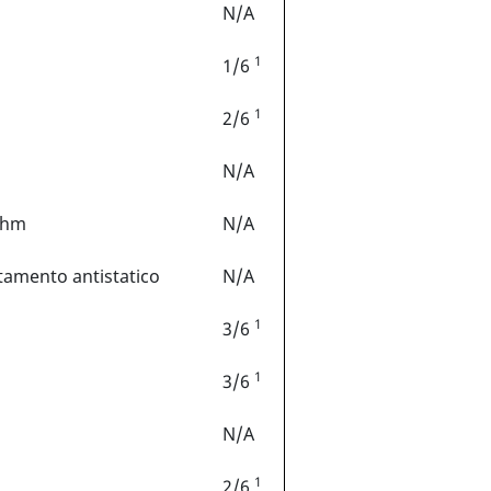
N/A
1
1/6
1
2/6
N/A
hm
N/A
tamento antistatico
N/A
1
3/6
1
3/6
N/A
1
2/6