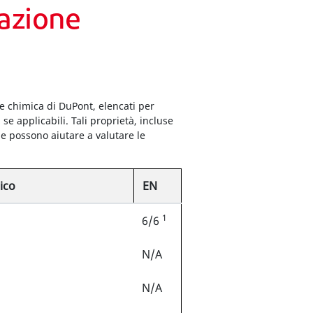
razione
ne chimica di DuPont, elencati per
e applicabili. Tali proprietà, incluse
one possono aiutare a valutare le
pico
EN
1
6/6
N/A
N/A