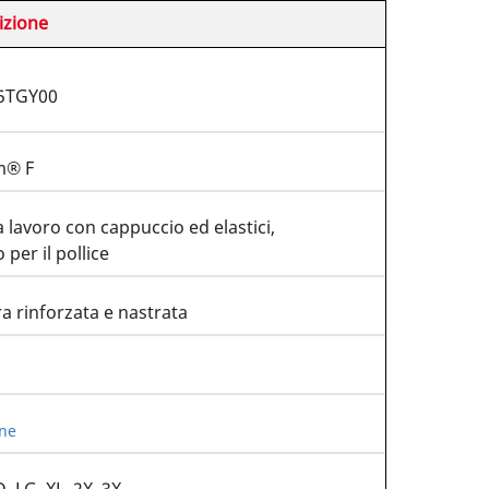
izione
5TGY00
m® F
 lavoro con cappuccio ed elastici,
 per il pollice
a rinforzata e nastrata
ne