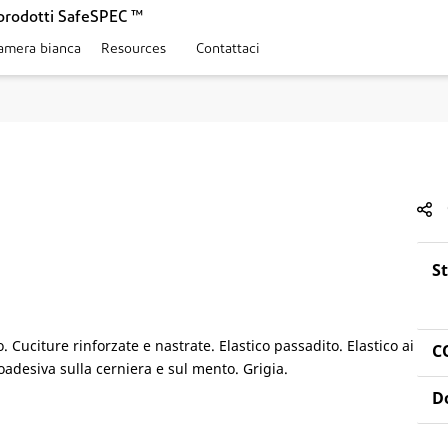
prodotti SafeSPEC ™
amera bianca
Resources
Contattaci
S
uciture rinforzate e nastrate. Elastico passadito. Elastico ai
C
toadesiva sulla cerniera e sul mento. Grigia.
D