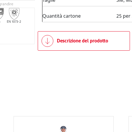
Taglie
SM, MD,
grandire
Quantità cartone
25 per 
6
EN 1073-2
Descrizione del prodotto