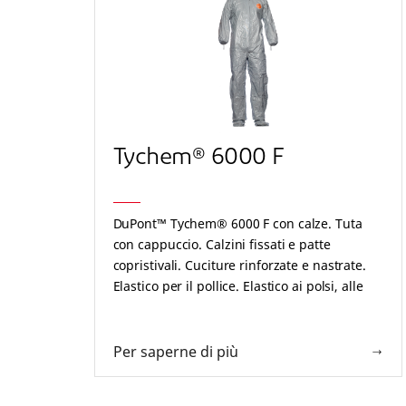
Tychem® 6000 F
DuPont™ Tychem® 6000 F con calze. Tuta
con cappuccio. Calzini fissati e patte
copristivali. Cuciture rinforzate e nastrate.
Elastico per il pollice. Elastico ai polsi, alle
caviglie, attorno al viso e in vita. Doppia
patta autoadesiva copricerniera e patta
adesiva sul mento. Grigia.
Per saperne di più