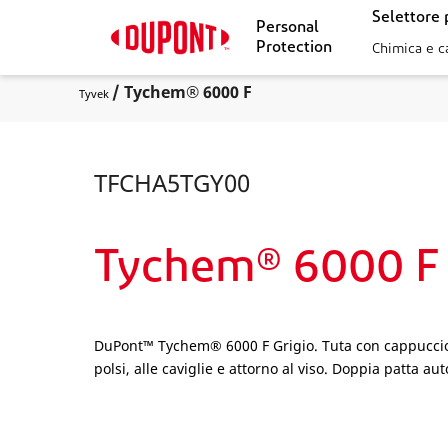
Selettore 
Personal
Protection
Chimica e c
/ Tychem® 6000 F
Tyvek
TFCHA5TGY00
Tychem® 6000 F
DuPont™ Tychem® 6000 F Grigio. Tuta con cappuccio. C
polsi, alle caviglie e attorno al viso. Doppia patta au