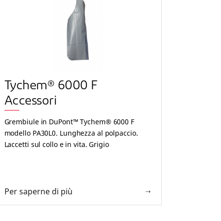
Tychem® 6000 F
Tyc
Accessori
Acce
Grembiule in DuPont™ Tychem® 6000 F
Copris
modello PA30L0. Lunghezza al polpaccio.
modello
Laccetti sul collo e in vita. Grigio
ginocch
antisciv
Per saperne di più
Per sa