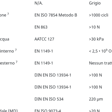
N/A.
Grigio
7
ione
EN ISO 7854 Metodo B
>1000 cicli
EN 863
>10 N
acqua
AATCC 127
>30 kPa
7
9
 interno
EN 1149-1
< 2,5 • 10
O
7
, esterno
EN 1149-1
Nessun trat
DIN EN ISO 13934-1
>100 N
DIN EN ISO 13934-1
>100 N
DIN EN ISO 534
220 µm
idale (MD)
EN ISO 9073-4
>20 N