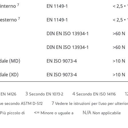
7
 interno
EN 1149-1
< 2,5 •
7
, esterno
EN 1149-1
< 2,5 •
DIN EN ISO 13934-1
>60 N
DIN EN ISO 13934-1
>60 N
idale (MD)
EN ISO 9073-4
>10 N
dale (XD)
EN ISO 9073-4
>10 N
3
4
1
EN 14126
Secondo EN 1073-2
Secondo EN ISO 14116
7
ove secondo ASTM D-572
Vedere le istruzioni per l'uso per ulterior
<=
N/A
Più piccolo di
Minore o uguale a
Non applicabile