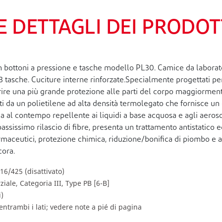
E DETTAGLI DEI PRODOT
ottoni a pressione e tasche modello PL30. Camice da laboratori
3 tasche. Cuciture interne rinforzate.Specialmente progettati per
frire una più grande protezione alle parti del corpo maggiorment
 da un polietilene ad alta densità termolegato che fornisce un eq
 al contempo repellente ai liquidi a base acquosa e agli aerosol
 bassissimo rilascio di fibre, presenta un trattamento antistatico 
armaceutici, protezione chimica, riduzione/bonifica di piombo e
cora.
6/425 (disattivato)
iale, Categoria III, Type PB [6-B]
i)
entrambi i lati; vedere note a pié di pagina