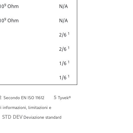
9
 10
Ohm
N/A
9
 10
Ohm
N/A
1
2/6
1
2/6
1
1/6
1
1/6
2
5
Secondo EN ISO 11612
Tyvek®
i informazioni, limitazioni e
STD DEV
Deviazione standard