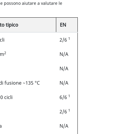
one possono aiutare a valutare le
to tipico
EN
1
cli
2/6
2
/m
N/A
N/A
di fusione ~135 °C
N/A
1
 cicli
6/6
1
2/6
a
N/A