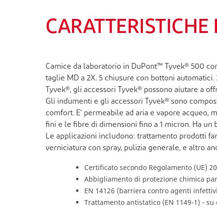
CARATTERISTICHE 
Camice da laboratorio in DuPont™ Tyvek® 500 con b
taglie MD a 2X. 5 chiusure con bottoni automatici. 
Tyvek®, gli accessori Tyvek® possono aiutare a of
Gli indumenti e gli accessori Tyvek® sono composti
comfort. E' permeabile ad aria e vapore acqueo, ma
fini e le fibre di dimensioni fino a 1 micron. Ha un
Le applicazioni includono: trattamento prodotti f
verniciatura con spray, pulizia generale, e altro an
Certificato secondo Regolamento (UE) 201
Abbigliamento di protezione chimica parz
EN 14126 (barriera contro agenti infettiv
Trattamento antistatico (EN 1149-1) - su 