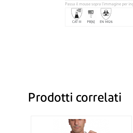
Passa il mouse sopra l'immagine per in
CAT III
PB[6]
EN 14126
Prodotti correlati