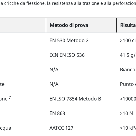
 a cricche da flessione, la resistenza alla trazione e alla perforazi
Metodo di prova
Risulta
EN 530 Metodo 2
>100 ci
DIN EN ISO 536
41.5 g
N/A.
Bianco
te
N/A.
Punto 
7
ione
EN ISO 7854 Metodo B
>100000
EN 863
>10 N
acqua
AATCC 127
>10 kP