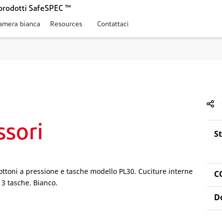
prodotti SafeSPEC ™
amera bianca
Resources
Contattaci
sori
S
ttoni a pressione e tasche modello PL30. Cuciture interne
C
 3 tasche. Bianco.
D