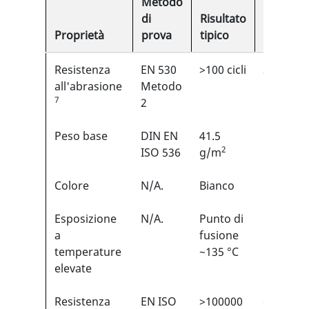
Metodo
di
Risultato
Proprietà
prova
tipico
EN
Resistenza
EN 530
>100 cicli
2/6
1
all'abrasione
Metodo
7
2
Peso base
DIN EN
41.5
N/A
2
ISO 536
g/m
Colore
N/A.
Bianco
N/A
Esposizione
N/A.
Punto di
N/A
a
fusione
temperature
~135 °C
elevate
Resistenza
EN ISO
>100000
6/6