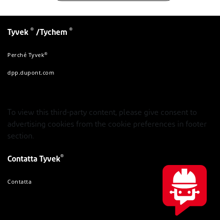
®
®
Tyvek
/Tychem
®
Perché Tyvek
dpp.dupont.com
To view this third-party content, please give consent to
advertising cookies from the cookie preferences in footer
section.
®
Contatta Tyvek
Contatta