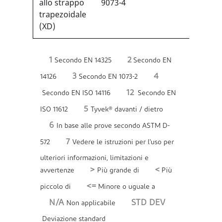
1
allo strappo
9073-4
trapezoidale
(XD)
1
2
Secondo EN 14325
Secondo EN
3
4
14126
Secondo EN 1073-2
12
Secondo EN ISO 14116
Secondo EN
5
ISO 11612
Tyvek® davanti / dietro
6
In base alle prove secondo ASTM D-
7
572
Vedere le istruzioni per l'uso per
ulteriori informazioni, limitazioni e
>
<
avvertenze
Più grande di
Più
<=
piccolo di
Minore o uguale a
N/A
STD DEV
Non applicabile
Deviazione standard