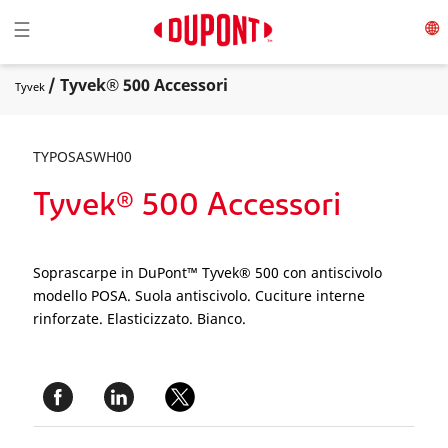
Toggle navigation
☰
/ Tyvek® 500 Accessori
Tyvek
TYPOSASWH00
Tyvek® 500 Accessori
Soprascarpe in DuPont™ Tyvek® 500 con antiscivolo
modello POSA. Suola antiscivolo. Cuciture interne
rinforzate. Elasticizzato. Bianco.