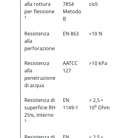
1
alla rottura
7854
cicli
per flessione
Metodo
7
B
Resistenza
EN 863
>10 N
2/6
1
alla
perforazione
Resistenza
AATCC
>10 kPa
N/A
alla
127
penetrazione
di acqua
Resistenza di
EN
< 2,5 •
N/A
9
superficie RH
1149-1
10
Ohm
25%, interno
7
Resistenza di
EN
< 2,5 •
N/A