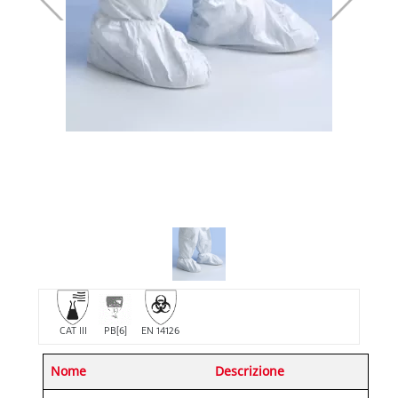
CAT III
PB[6]
EN 14126
Nome
Descrizione