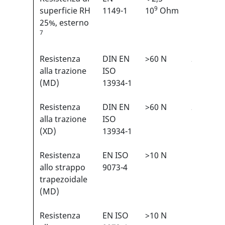
9
superficie RH
1149-1
10
Ohm
25%, esterno
7
Resistenza
DIN EN
>60 N
2/6
1
alla trazione
ISO
(MD)
13934-1
Resistenza
DIN EN
>60 N
2/6
1
alla trazione
ISO
(XD)
13934-1
Resistenza
EN ISO
>10 N
1/6
1
allo strappo
9073-4
trapezoidale
(MD)
Resistenza
EN ISO
>10 N
1/6