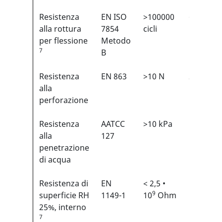
Resistenza
EN ISO
>100000
6/6
1
alla rottura
7854
cicli
per flessione
Metodo
7
B
Resistenza
EN 863
>10 N
2/6
1
alla
perforazione
Resistenza
AATCC
>10 kPa
N/A
alla
127
penetrazione
di acqua
Resistenza di
EN
< 2,5 •
N/A
9
superficie RH
1149-1
10
Ohm
25%, interno
7