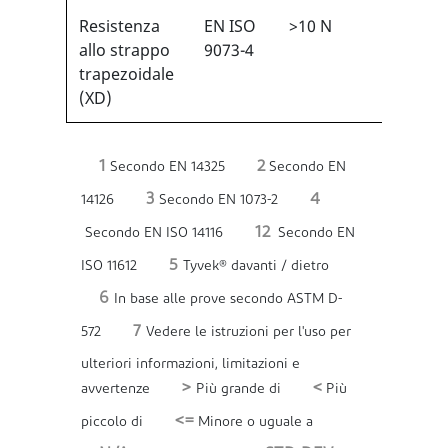
Resistenza
EN ISO
>10 N
1/6
1
allo strappo
9073-4
trapezoidale
(XD)
1
2
Secondo EN 14325
Secondo EN
3
4
14126
Secondo EN 1073-2
12
Secondo EN ISO 14116
Secondo EN
5
ISO 11612
Tyvek® davanti / dietro
6
In base alle prove secondo ASTM D-
7
572
Vedere le istruzioni per l'uso per
ulteriori informazioni, limitazioni e
>
<
avvertenze
Più grande di
Più
<=
piccolo di
Minore o uguale a