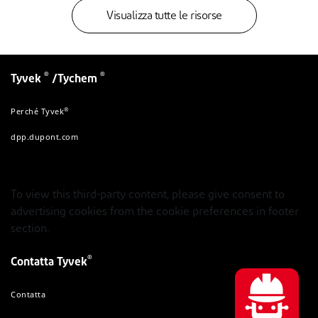
Visualizza tutte le risorse
®
®
Tyvek
/Tychem
®
Perché Tyvek
dpp.dupont.com
To view this third-party content, please give consent to
advertising cookies from the cookie preferences in footer
section.
®
Contatta Tyvek
Contatta