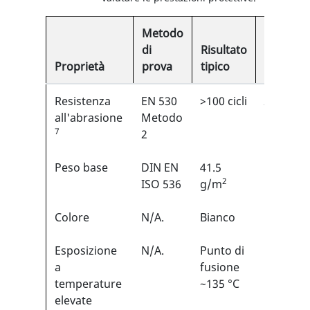
Metodo
di
Risultato
Proprietà
prova
tipico
EN
Resistenza
EN 530
>100 cicli
2/6
1
all'abrasione
Metodo
7
2
Peso base
DIN EN
41.5
N/A
2
ISO 536
g/m
Colore
N/A.
Bianco
N/A
Esposizione
N/A.
Punto di
N/A
a
fusione
temperature
~135 °C
elevate