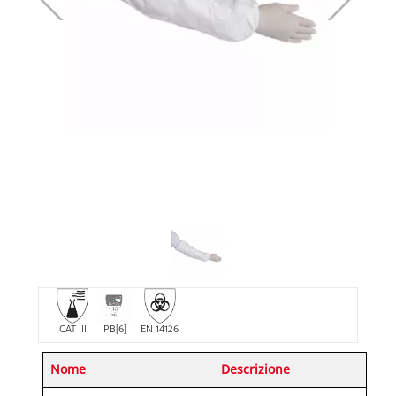
CAT III
PB[6]
EN 14126
Nome
Descrizione