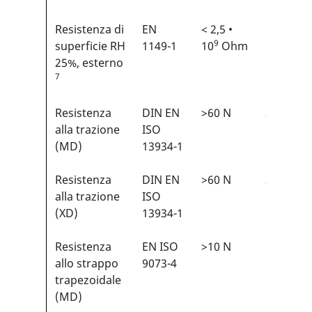
Resistenza di
EN
< 2,5 •
N/A
9
superficie RH
1149-1
10
Ohm
25%, esterno
7
Resistenza
DIN EN
>60 N
2/6
1
alla trazione
ISO
(MD)
13934-1
Resistenza
DIN EN
>60 N
2/6
1
alla trazione
ISO
(XD)
13934-1
Resistenza
EN ISO
>10 N
1/6
1
allo strappo
9073-4
trapezoidale
(MD)