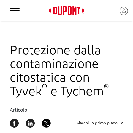
Personal Protection
Protezione dalla
contaminazione
citostatica con
®
®
Tyvek
e Tychem
Articolo
Marchi in primo piano
™