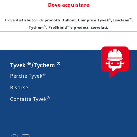
Dove acquistare
®
®
Trova distributori di prodotti DuPont. Compresi Tyvek
, Isoclean
,
®
®
Tychem
, ProShield
e prodotti correlati.
®
®
Tyvek
/Tychem
®
Perché Tyvek
Risorse
®
Contatta Tyvek