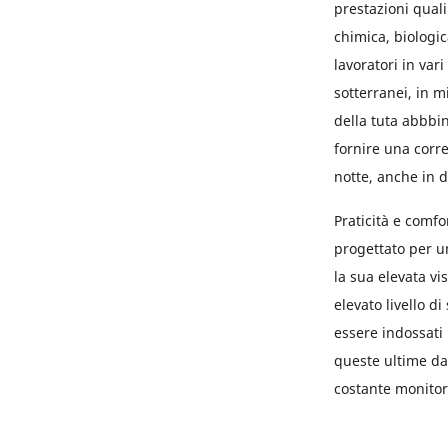
prestazioni quali
chimica, biologic
lavoratori in vari
sotterranei, in mi
della tuta abbbin
fornire una corre
notte, anche in d
Praticità e comfo
progettato per u
la sua elevata v
elevato livello 
essere indossati i
queste ultime dal
costante monitor