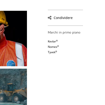
Condividere
Marchi in primo piano
®
Kevlar
®
Nomex
®
Tyvek