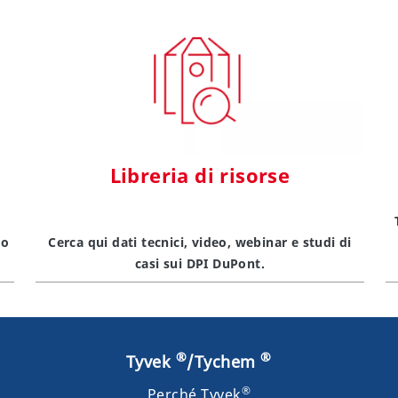
Libreria di risorse
uo
Cerca qui dati tecnici, video, webinar e studi di
casi sui DPI DuPont.
®
®
Tyvek
/Tychem
®
Perché Tyvek