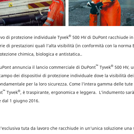
®
ivo di protezione individuale Tyvek
500 HV di DuPont racchiude in
ie di prestazioni quali l’alta visibilità (in conformità con la norma
rotezione chimica, biologica e antistatica..
™
®
Pont annuncia il lancio commerciale di DuPont
Tyvek
500 HV, un
ampo dei dispositivi di protezione individuale dove la visibilità dei
ondamentale per la loro sicurezza. Come l’intera gamma delle tute 
™
®
nt
Tyvek
, è traspirante, ergonomica e leggera. L’indumento sarà
e dal 1 giugno 2016.
’esclusiva tuta da lavoro che racchiude in un’unica soluzione una s