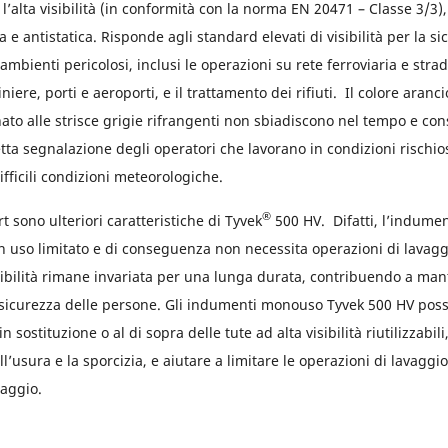
 l’alta visibilità (in conformità con la norma EN 20471 – Classe 3/3),
a e antistatica. Risponde agli standard elevati di visibilità per la si
 ambienti pericolosi, inclusi le operazioni su rete ferroviaria e strada
niere, porti e aeroporti, e il trattamento dei rifiuti. Il colore aran
ato alle strisce grigie rifrangenti non sbiadiscono nel tempo e co
tta segnalazione degli operatori che lavorano in condizioni rischios
ifficili condizioni meteorologiche.
®
rt sono ulteriori caratteristiche di Tyvek
500 HV. Difatti, l’indumen
n uso limitato e di conseguenza non necessita operazioni di lavaggi
isibilità rimane invariata per una lunga durata, contribuendo a ma
di sicurezza delle persone. Gli indumenti monouso Tyvek 500 HV po
n sostituzione o al di sopra delle tute ad alta visibilità riutilizzabi
l’usura e la sporcizia, e aiutare a limitare le operazioni di lavaggio
aggio.