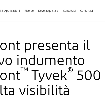
i & Applicazioni
Risorse
Dove acquistare
Contattaci
Contattaci
nt presenta il
vo indumento
™
®
ont
Tyvek
500
lta visibilità