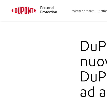
Personal
Marchi e prodotti
Settor
Protection
DuPo
nuo
DuP
ad a