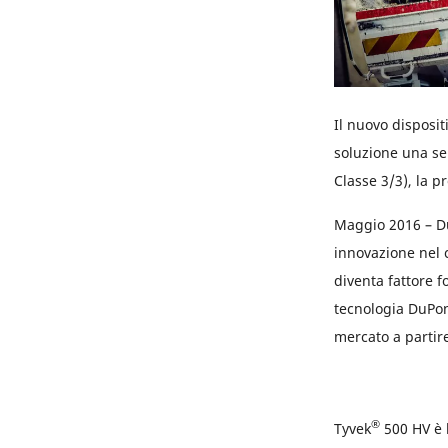
Il nuovo disposit
soluzione una ser
Classe 3/3), la p
Maggio 2016 – Du
innovazione nel c
diventa fattore f
tecnologia DuPo
mercato a partir
®
Tyvek
500 HV è l