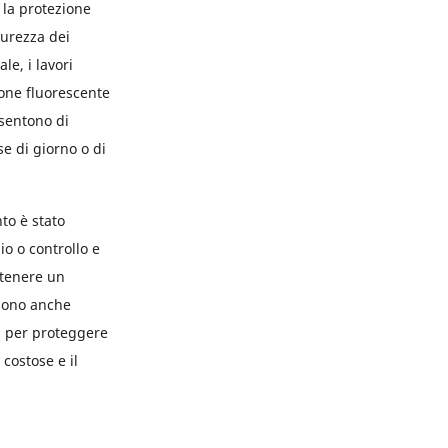
 la protezione
curezza dei
le, i lavori
cione fluorescente
nsentono di
e di giorno o di
to è stato
o o controllo e
ntenere un
ssono anche
li, per proteggere
 costose e il