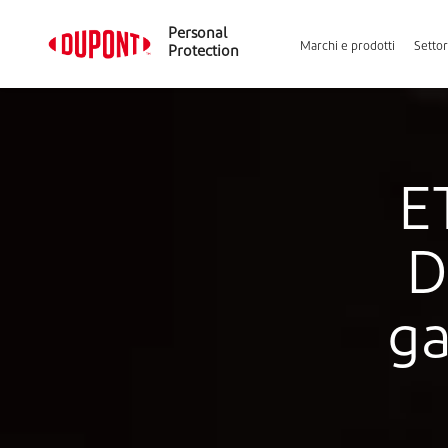
Personal
Marchi e prodotti
Settor
Protection
E
D
ga