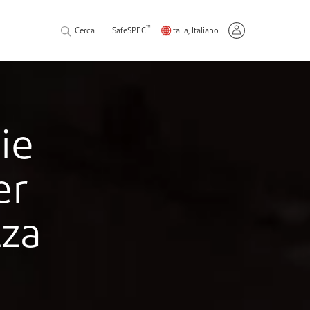
™
Cerca
SafeSPEC
Italia, Italiano
ie
er
zza