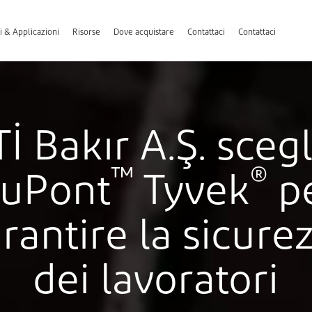
i & Applicazioni
Risorse
Dove acquistare
Contattaci
Contattaci
Tİ Bakır A.Ş. scegl
™
®
uPont
Tyvek
p
rantire la sicure
dei lavoratori