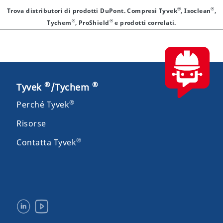
®
®
Trova distributori di prodotti DuPont. Compresi Tyvek
, Isoclean
,
®
®
Tychem
, ProShield
e prodotti correlati.
®
®
Tyvek
/Tychem
®
Perché Tyvek
Risorse
®
Contatta Tyvek