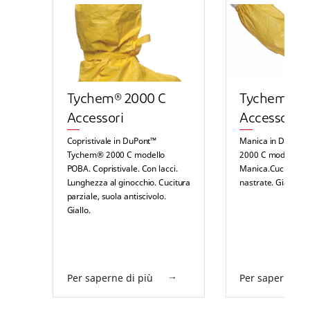
Tychem® 2000 C
Tychem® 2
Accessori
Accessori
Copristivale in DuPont™
Manica in DuPon
Tychem® 2000 C modello
2000 C modello P
POBA. Copristivale. Con lacci.
Manica.Cuciture ri
Lunghezza al ginocchio. Cucitura
nastrate. Gialla.
parziale, suola antiscivolo.
Giallo.
Per saperne di più
Per saperne di