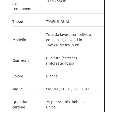
TD0125SWH00
del
componente
Tessuto
TYVEK® DUAL
Tuta da lavoro con colletto
Modello
ed elastici, davanti in
Tyvek® dietro in PP
Cuciture (esterne)
Giunzione
rinforzate, rosso
Colore
Bianco
Taglie
SM, MD, LG, XL, 2X, 3X, 4X
Quantità
25 per scatola, imballo
cartone
unico