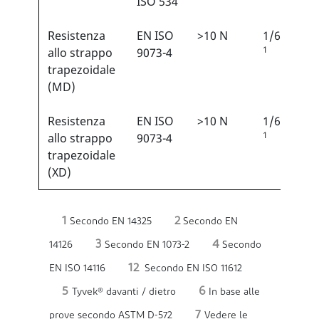
ISO 534
Resistenza
EN ISO
>10 N
1/6
1
allo strappo
9073-4
trapezoidale
(MD)
Resistenza
EN ISO
>10 N
1/6
1
allo strappo
9073-4
trapezoidale
(XD)
1
2
Secondo EN 14325
Secondo EN
3
4
14126
Secondo EN 1073-2
Secondo
12
EN ISO 14116
Secondo EN ISO 11612
5
6
Tyvek® davanti / dietro
In base alle
7
prove secondo ASTM D-572
Vedere le