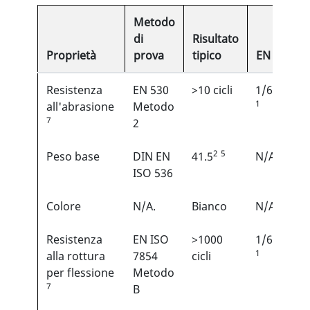
Metodo
di
Risultato
Proprietà
prova
tipico
EN
Resistenza
EN 530
>10 cicli
1/6
1
all'abrasione
Metodo
7
2
2
5
Peso base
DIN EN
41.5
N/A
ISO 536
Colore
N/A.
Bianco
N/A
Resistenza
EN ISO
>1000
1/6
1
alla rottura
7854
cicli
per flessione
Metodo
7
B