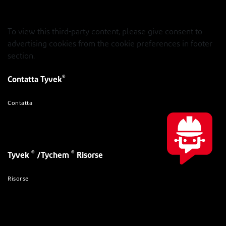
To view this third-party content, please give consent to
advertising cookies from the cookie preferences in footer
section.
®
Contatta Tyvek
Contatta
®
®
Tyvek
/Tychem
Risorse
Risorse