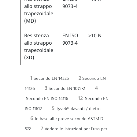
1
allo strappo
9073-4
trapezoidale
(MD)
Resistenza
EN ISO
>10 N
1/6
1
allo strappo
9073-4
trapezoidale
(XD)
1
2
Secondo EN 14325
Secondo EN
3
4
14126
Secondo EN 1073-2
12
Secondo EN ISO 14116
Secondo EN
5
ISO 11612
Tyvek® davanti / dietro
6
In base alle prove secondo ASTM D-
7
572
Vedere le istruzioni per l'uso per