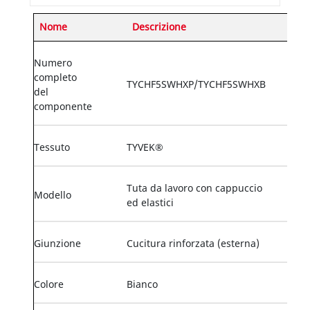
Nome
Descrizione
Numero
completo
TYCHF5SWHXP/TYCHF5SWHXB
del
componente
Tessuto
TYVEK®
Tuta da lavoro con cappuccio
Modello
ed elastici
Giunzione
Cucitura rinforzata (esterna)
Colore
Bianco