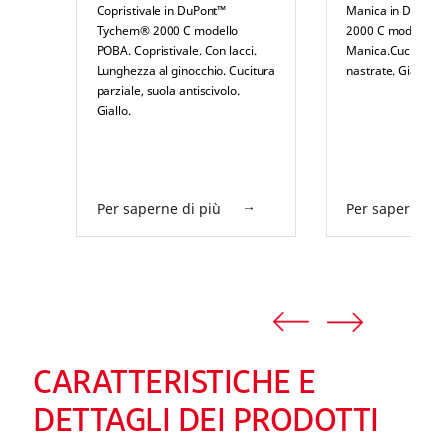
Copristivale in DuPont™
Manica in DuPon
Tychem® 2000 C modello
2000 C modello P
POBA. Copristivale. Con lacci.
Manica.Cuciture ri
Lunghezza al ginocchio. Cucitura
nastrate. Gialla.
parziale, suola antiscivolo.
Giallo.
Per saperne di più
Per saperne di
CARATTERISTICHE E
DETTAGLI DEI PRODOTTI