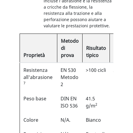
incluse l'abrasione e la resistenza
a cricche da flessione, la
resistenza alla trazione e alla
perforazione possono aiutare a
valutare le prestazioni protettive.
Metodo
di
Risultato
Proprietà
prova
tipico
EN
Resistenza
EN 530
>100 cicli
2/6
1
all'abrasione
Metodo
7
2
Peso base
DIN EN
41.5
N/A
2
ISO 536
g/m
Colore
N/A.
Bianco
N/A