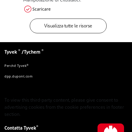
Manipolazione di Citostatici.
Scaricare
Visualizza tutte le risorse
®
®
Tyvek
/Tychem
®
Perché Tyvek
dpp.dupont.com
To view this third-party content, please give consent to
advertising cookies from the cookie preferences in footer
section.
®
Contatta Tyvek