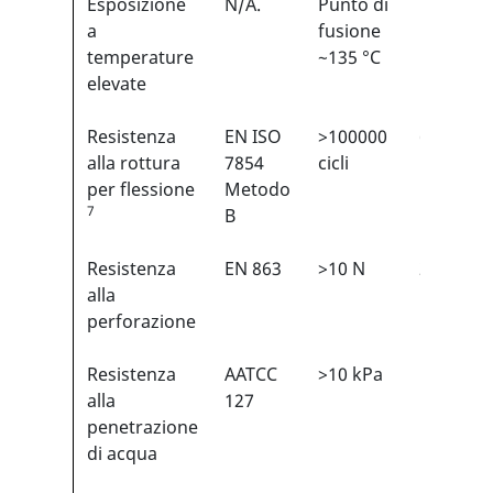
Esposizione
N/A.
Punto di
N/A
a
fusione
temperature
~135 °C
elevate
Resistenza
EN ISO
>100000
6/6
1
alla rottura
7854
cicli
per flessione
Metodo
7
B
Resistenza
EN 863
>10 N
2/6
1
alla
perforazione
Resistenza
AATCC
>10 kPa
N/A
alla
127
penetrazione
di acqua