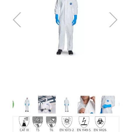
CAT III
T5
T6
EN 1073-2
EN 1149-5
EN 14126